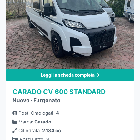
Leggi la scheda completa
CARADO CV 600 STANDARD
Nuovo
·
Furgonato
Posti Omologati
:
4
Marca
:
Carado
Cilindrata
:
2.184 cc
Posti Letto
:
3