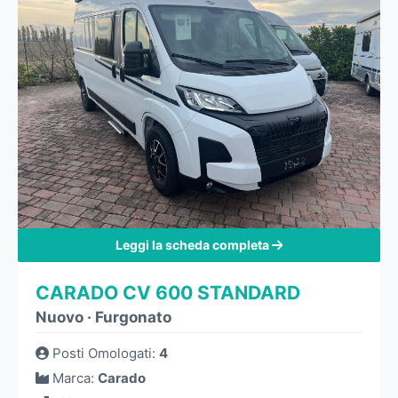
Leggi la scheda completa
CARADO CV 600 STANDARD
Nuovo
·
Furgonato
Posti Omologati
:
4
Marca
:
Carado