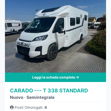
Leggi la scheda completa
CARADO --- T 338 STANDARD
Nuovo
·
Semintegrale
Posti Omologati
:
4