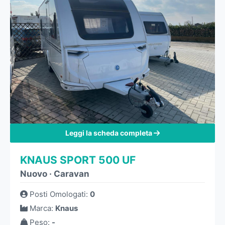
Leggi la scheda completa
KNAUS SPORT 500 UF
Nuovo
·
Caravan
Posti Omologati
:
0
Marca
:
Knaus
Peso
:
-