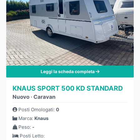
Leggi la scheda completa
KNAUS SPORT 500 KD STANDARD
Nuovo
·
Caravan
Posti Omologati
:
0
Marca
:
Knaus
Peso
:
-
Posti Letto
: