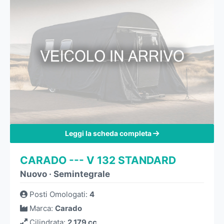
Leggi la scheda completa
CARADO --- V 132 STANDARD
Nuovo
·
Semintegrale
Posti Omologati
:
4
Marca
:
Carado
Cilindrata
:
2.179 cc