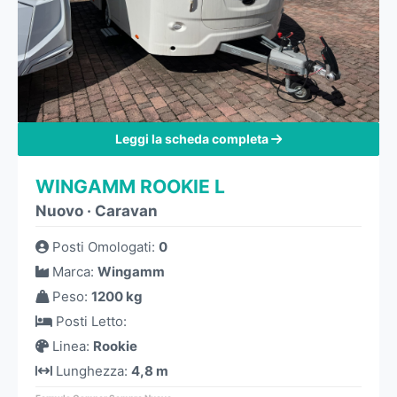
Leggi la scheda completa
WINGAMM ROOKIE L
Nuovo
·
Caravan
Posti Omologati
:
0
Marca
:
Wingamm
Peso
:
1200 kg
Posti Letto
:
Linea
:
Rookie
Lunghezza
:
4,8 m