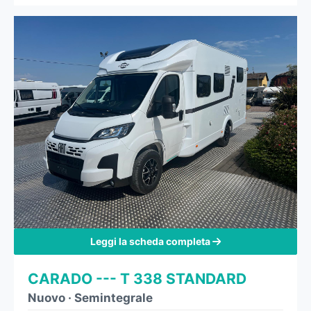
Leggi la scheda completa
CARADO --- T 338 STANDARD
Nuovo
·
Semintegrale