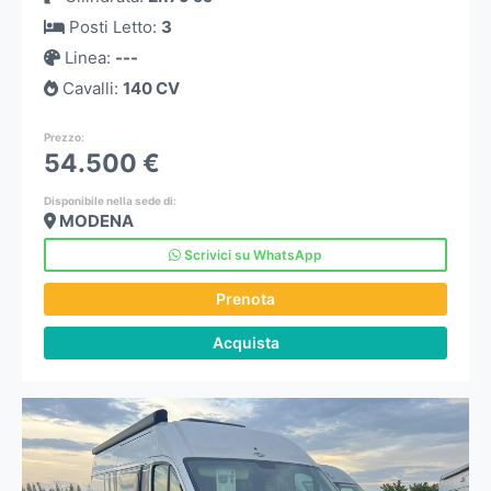
Posti Letto
:
3
Linea
:
---
Cavalli
:
140 CV
Prezzo
:
54.500 €
Disponibile nella sede di:
MODENA
Scrivici su WhatsApp
Prenota
Acquista