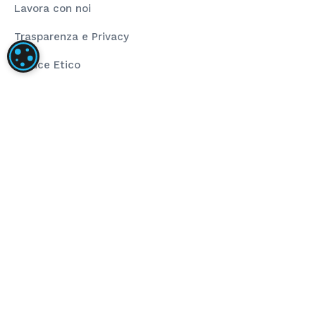
Lavora con noi
Trasparenza e Privacy
IMPOSTAZIONI DEI COOKIE
Codice Etico
Rating Legalità
La nostra società ha installato un impianto
fotovoltaico dalla taglia di 80,00 kWp composto da
pannelli fotovoltaici ad alta efficienza e inverter di
stringa per la conversione dell’energia prodotta.
L’obiettivo del progetto è stato l’installazione di
impianto fotovoltaico per autoconsumo che
sopperisce al fabbisogno energetico annuo. Il
sostegno dell’Unione ha finanziato il progetto
nell’ambito del programma POR FESR 2014-2020 (Asse
4 – Azione 4.2.1).