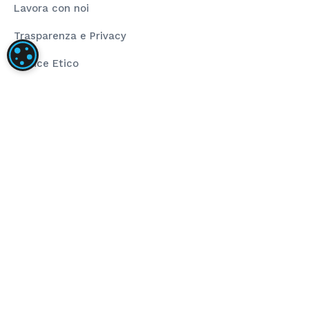
Lavora con noi
Trasparenza e Privacy
IMPOSTAZIONI DEI COOKIE
Codice Etico
Rating Legalità
La nostra società ha installato un impianto
fotovoltaico dalla taglia di 80,00 kWp composto da
pannelli fotovoltaici ad alta efficienza e inverter di
stringa per la conversione dell’energia prodotta.
L’obiettivo del progetto è stato l’installazione di
impianto fotovoltaico per autoconsumo che
sopperisce al fabbisogno energetico annuo. Il
sostegno dell’Unione ha finanziato il progetto
nell’ambito del programma POR FESR 2014-2020 (Asse
4 – Azione 4.2.1).