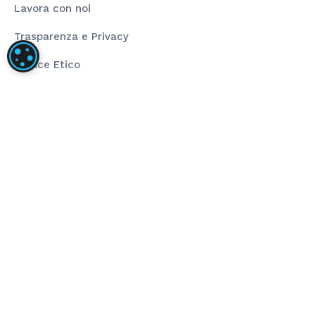
Lavora con noi
Trasparenza e Privacy
IMPOSTAZIONI DEI COOKIE
Codice Etico
Rating Legalità
La nostra società ha installato un impianto
fotovoltaico dalla taglia di 80,00 kWp composto da
pannelli fotovoltaici ad alta efficienza e inverter di
stringa per la conversione dell’energia prodotta.
L’obiettivo del progetto è stato l’installazione di
impianto fotovoltaico per autoconsumo che
sopperisce al fabbisogno energetico annuo. Il
sostegno dell’Unione ha finanziato il progetto
nell’ambito del programma POR FESR 2014-2020 (Asse
4 – Azione 4.2.1).