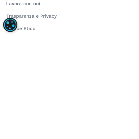
Lavora con noi
Trasparenza e Privacy
IMPOSTAZIONI DEI COOKIE
Codice Etico
Rating Legalità
La nostra società ha installato un impianto
fotovoltaico dalla taglia di 80,00 kWp composto da
pannelli fotovoltaici ad alta efficienza e inverter di
stringa per la conversione dell’energia prodotta.
L’obiettivo del progetto è stato l’installazione di
impianto fotovoltaico per autoconsumo che
sopperisce al fabbisogno energetico annuo. Il
sostegno dell’Unione ha finanziato il progetto
nell’ambito del programma POR FESR 2014-2020 (Asse
4 – Azione 4.2.1).