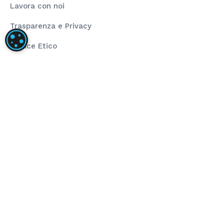
Lavora con noi
Trasparenza e Privacy
IMPOSTAZIONI DEI COOKIE
Codice Etico
Rating Legalità
La nostra società ha installato un impianto
fotovoltaico dalla taglia di 80,00 kWp composto da
pannelli fotovoltaici ad alta efficienza e inverter di
stringa per la conversione dell’energia prodotta.
L’obiettivo del progetto è stato l’installazione di
impianto fotovoltaico per autoconsumo che
sopperisce al fabbisogno energetico annuo. Il
sostegno dell’Unione ha finanziato il progetto
nell’ambito del programma POR FESR 2014-2020 (Asse
4 – Azione 4.2.1).