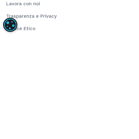
Lavora con noi
Trasparenza e Privacy
IMPOSTAZIONI DEI COOKIE
Codice Etico
Rating Legalità
La nostra società ha installato un impianto
fotovoltaico dalla taglia di 80,00 kWp composto da
pannelli fotovoltaici ad alta efficienza e inverter di
stringa per la conversione dell’energia prodotta.
L’obiettivo del progetto è stato l’installazione di
impianto fotovoltaico per autoconsumo che
sopperisce al fabbisogno energetico annuo. Il
sostegno dell’Unione ha finanziato il progetto
nell’ambito del programma POR FESR 2014-2020 (Asse
4 – Azione 4.2.1).