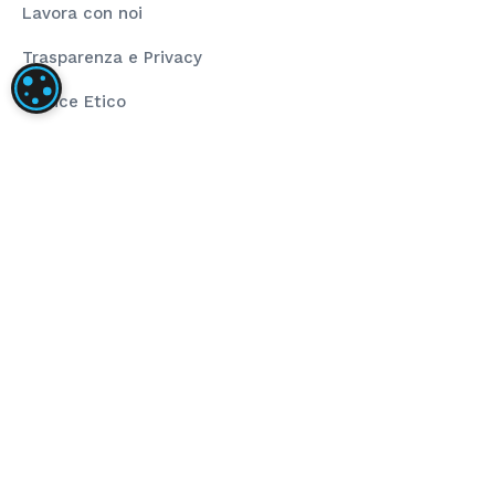
Lavora con noi
Trasparenza e Privacy
IMPOSTAZIONI DEI COOKIE
Codice Etico
Rating Legalità
La nostra società ha installato un impianto
fotovoltaico dalla taglia di 80,00 kWp composto da
pannelli fotovoltaici ad alta efficienza e inverter di
stringa per la conversione dell’energia prodotta.
L’obiettivo del progetto è stato l’installazione di
impianto fotovoltaico per autoconsumo che
sopperisce al fabbisogno energetico annuo. Il
sostegno dell’Unione ha finanziato il progetto
nell’ambito del programma POR FESR 2014-2020 (Asse
4 – Azione 4.2.1).