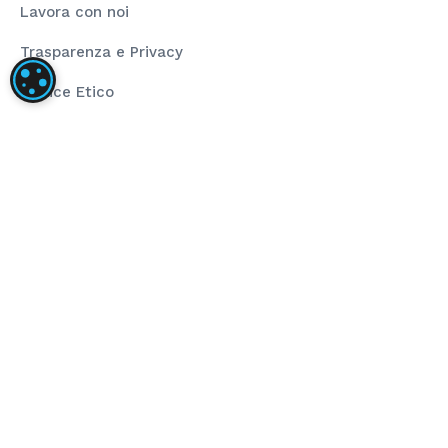
Lavora con noi
Trasparenza e Privacy
IMPOSTAZIONI DEI COOKIE
Codice Etico
Rating Legalità
La nostra società ha installato un impianto
fotovoltaico dalla taglia di 80,00 kWp composto da
pannelli fotovoltaici ad alta efficienza e inverter di
stringa per la conversione dell’energia prodotta.
L’obiettivo del progetto è stato l’installazione di
impianto fotovoltaico per autoconsumo che
sopperisce al fabbisogno energetico annuo. Il
sostegno dell’Unione ha finanziato il progetto
nell’ambito del programma POR FESR 2014-2020 (Asse
4 – Azione 4.2.1).