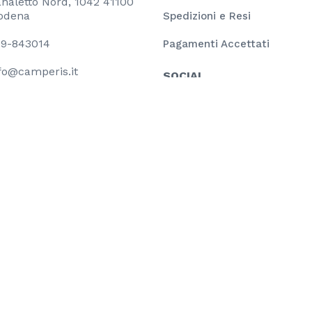
naletto Nord, 1042 41100
odena
Spedizioni e Resi
9-843014
Pagamenti Accettati
fo@camperis.it
SOCIAL
Facebook
YouTube
voltaico dalla taglia di 80,00 kWp composto da pannelli fotovoltaic
l progetto è stato l’installazione di impianto fotovoltaico per a
 ha finanziato il progetto nell’ambito del programma POR FESR 201