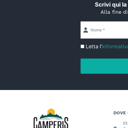
Scrivi qui la
Alla fine d
Letta l'
informativ
DOVE
St