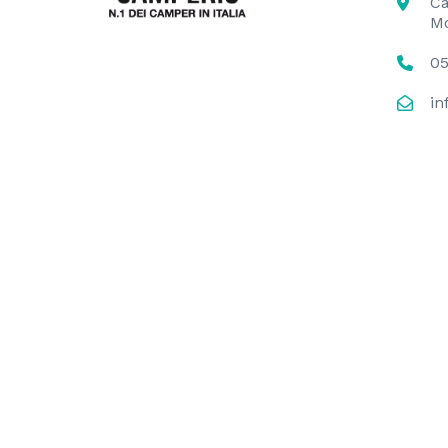
Ca
M
05
in
La nostra società ha installato un impianto foto
conversione dell’energia prodotta. L’obiettivo de
annuo. Il sostegno dell’Unione