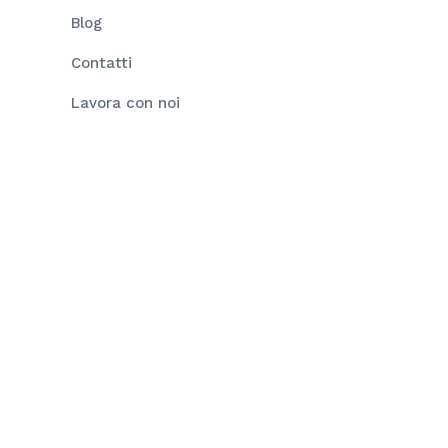
Blog
Contatti
Lavora con noi
Trasparenza e Privacy
Codice Etico
Rating Legalità
i ad alta efficienza e inverter di stringa per la
utoconsumo che sopperisce al fabbisogno energetico
4-2020 (Asse 4 – Azione 4.2.1).