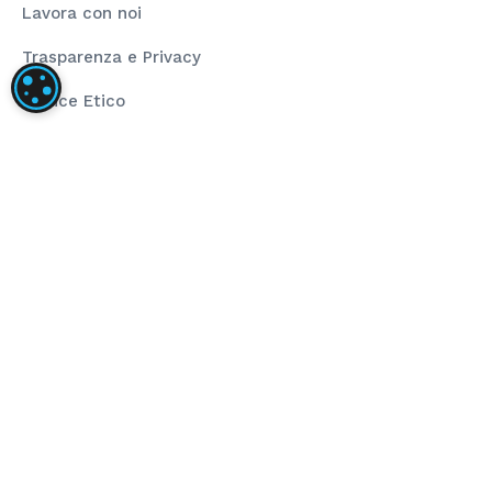
Lavora con noi
Trasparenza e Privacy
IMPOSTAZIONI DEI COOKIE
Codice Etico
Rating Legalità
La nostra società ha installato un impianto
fotovoltaico dalla taglia di 80,00 kWp composto da
pannelli fotovoltaici ad alta efficienza e inverter di
stringa per la conversione dell’energia prodotta.
L’obiettivo del progetto è stato l’installazione di
impianto fotovoltaico per autoconsumo che
sopperisce al fabbisogno energetico annuo. Il
sostegno dell’Unione ha finanziato il progetto
nell’ambito del programma POR FESR 2014-2020 (Asse
4 – Azione 4.2.1).