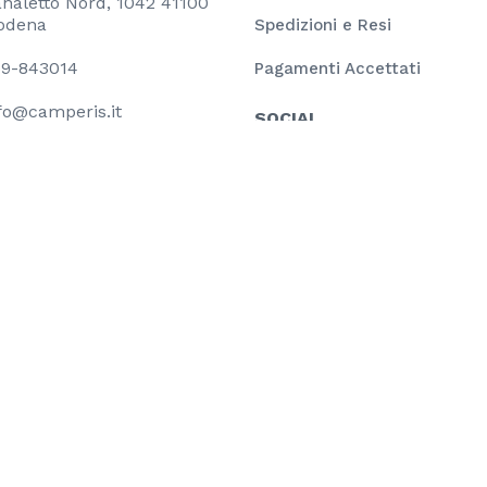
naletto Nord, 1042 41100
odena
Spedizioni e Resi
9-843014
Pagamenti Accettati
fo@camperis.it
SOCIAL
Facebook
YouTube
voltaico dalla taglia di 80,00 kWp composto da pannelli fotovoltaic
l progetto è stato l’installazione di impianto fotovoltaico per a
 ha finanziato il progetto nell’ambito del programma POR FESR 201