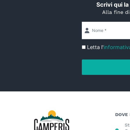
Scrivi qui la
Alla fine d
Letta l'
informativ
DOVE
St