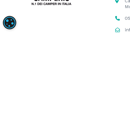
Ca
M
05
IMPOSTAZIONI DEI COOKIE
in
La nostra società ha installato un impianto foto
conversione dell’energia prodotta. L’obiettivo de
annuo. Il sostegno dell’Unione