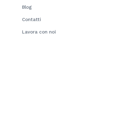
Blog
Contatti
Lavora con noi
Trasparenza e Privacy
Codice Etico
Rating Legalità
i ad alta efficienza e inverter di stringa per la
utoconsumo che sopperisce al fabbisogno energetico
4-2020 (Asse 4 – Azione 4.2.1).