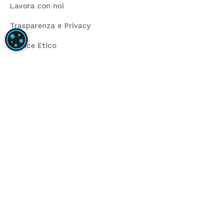
Lavora con noi
Trasparenza e Privacy
IMPOSTAZIONI DEI COOKIE
Codice Etico
Rating Legalità
La nostra società ha installato un impianto
fotovoltaico dalla taglia di 80,00 kWp composto da
pannelli fotovoltaici ad alta efficienza e inverter di
stringa per la conversione dell’energia prodotta.
L’obiettivo del progetto è stato l’installazione di
impianto fotovoltaico per autoconsumo che
sopperisce al fabbisogno energetico annuo. Il
sostegno dell’Unione ha finanziato il progetto
nell’ambito del programma POR FESR 2014-2020 (Asse
4 – Azione 4.2.1).