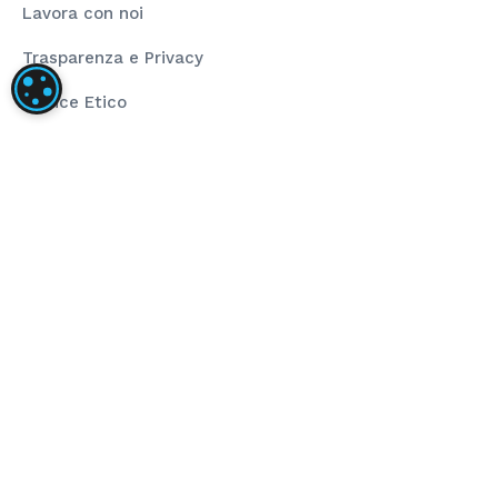
Lavora con noi
Trasparenza e Privacy
IMPOSTAZIONI DEI COOKIE
Codice Etico
Rating Legalità
La nostra società ha installato un impianto
fotovoltaico dalla taglia di 80,00 kWp composto da
pannelli fotovoltaici ad alta efficienza e inverter di
stringa per la conversione dell’energia prodotta.
L’obiettivo del progetto è stato l’installazione di
impianto fotovoltaico per autoconsumo che
sopperisce al fabbisogno energetico annuo. Il
sostegno dell’Unione ha finanziato il progetto
nell’ambito del programma POR FESR 2014-2020 (Asse
4 – Azione 4.2.1).