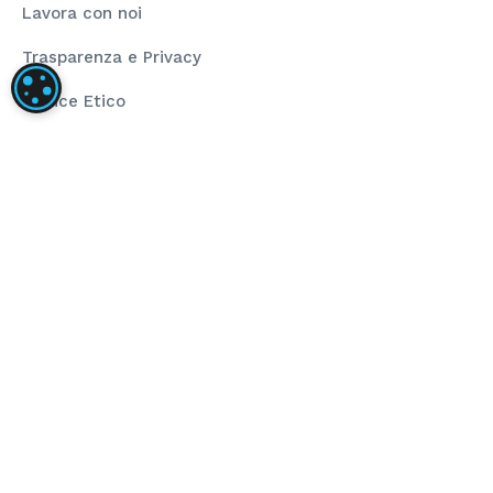
Lavora con noi
Trasparenza e Privacy
IMPOSTAZIONI DEI COOKIE
Codice Etico
Rating Legalità
La nostra società ha installato un impianto
fotovoltaico dalla taglia di 80,00 kWp composto da
pannelli fotovoltaici ad alta efficienza e inverter di
stringa per la conversione dell’energia prodotta.
L’obiettivo del progetto è stato l’installazione di
impianto fotovoltaico per autoconsumo che
sopperisce al fabbisogno energetico annuo. Il
sostegno dell’Unione ha finanziato il progetto
nell’ambito del programma POR FESR 2014-2020 (Asse
4 – Azione 4.2.1).