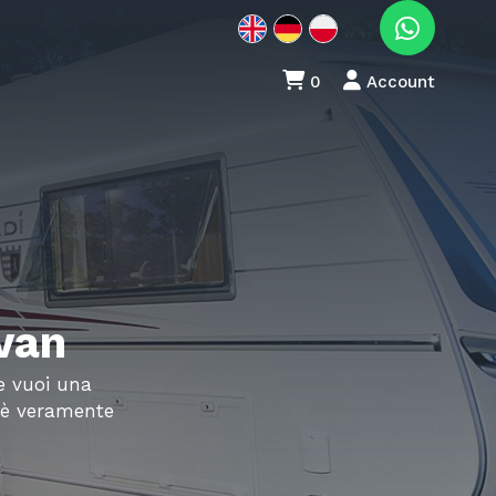
0
Account
van
Se vuoi una
t è veramente