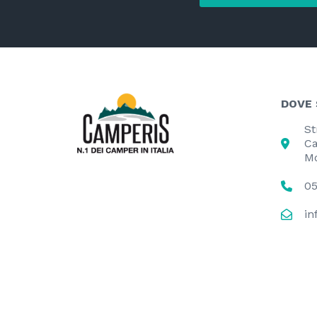
DOVE
St
Ca
M
05
in