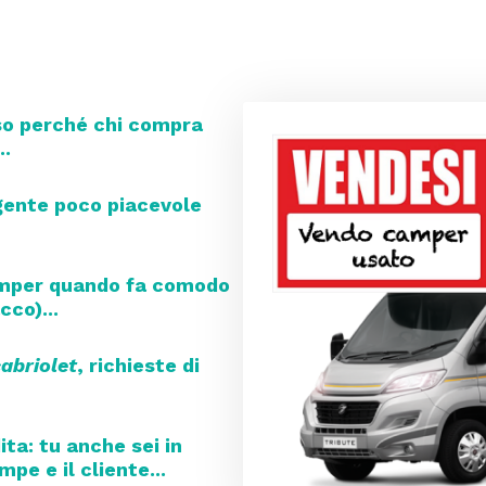
so perché chi compra
..
 gente poco piacevole
camper quando fa comodo
cco)...
abriolet
, richieste di
ta: tu anche sei in
pe e il cliente...